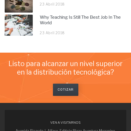
23 Abril 2018
Why Teaching Is Still The Best Job In The
World
23 Abril 2018
Listo para alcanzar un nivel superior
en la distribución tecnológica?
COTIZAR
VEN A VISITARNOS
Avenida Ricardo J. Alfaro, Edificio Plaza Aventura,Mezanine,